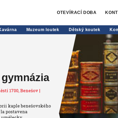
OTEVÍRACÍ DOBA
KONT
Kavárna
Muzeum loutek
Dětský koutek
Kom
 gymnázia
stí 1700, Benešov |
orii kaple benešovského
la postavena
mž umělecky