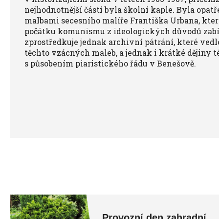
nejhodnotnější částí byla školní kaple. Byla opa
malbami secesního malíře Františka Urbana, kte
počátku komunismu z ideologických důvodů zabí
zprostředkuje jednak archivní pátrání, které ved
těchto vzácných maleb, a jednak i krátké dějiny té
s působením piaristického řádu v Benešově.
Provozní den zahradní