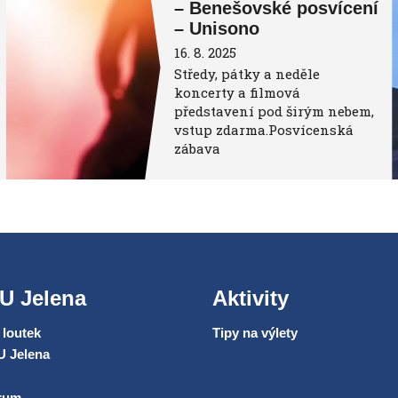
– Benešovské posvícení
– Unisono
16. 8. 2025
Středy, pátky a neděle
koncerty a filmová
představení pod širým nebem,
vstup zdarma.Posvícenská
zábava
U Jelena
Aktivity
loutek
Tipy na výlety
U Jelena
trum