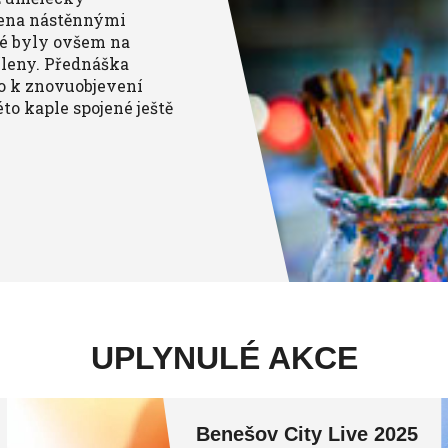
třena nástěnnými
ré byly ovšem na
leny. Přednáška
lo k znovuobjevení
to kaple spojené ještě
UPLYNULÉ AKCE
Benešov City Live 2025