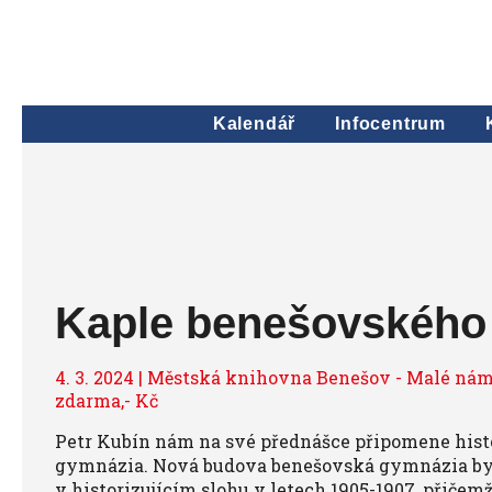
Kalendář
Infocentrum
Kaple benešovského
4. 3. 2024 | Městská knihovna Benešov - Malé námě
zdarma,- Kč
Petr Kubín nám na své přednášce připomene hist
gymnázia. Nová budova benešovská gymnázia by
v historizujícím slohu v letech 1905-1907, přiče