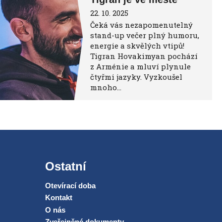
22. 10. 2025
Čeká vás nezapomenutelný
stand-up večer plný humoru,
energie a skvělých vtipů!
Tigran Hovakimyan pochází
z Arménie a mluví plynule
čtyřmi jazyky. Vyzkoušel
mnoho…
Ostatní
Otevírací doba
Kontakt
O nás
Zveřejněné dokumenty