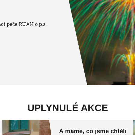
í péče RUAH o.p.s.
UPLYNULÉ AKCE
A máme, co jsme chtěli