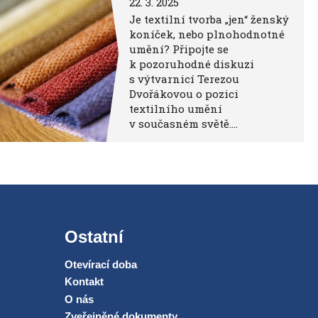
22. 3. 2025
Je textilní tvorba „jen“ ženský
koníček, nebo plnohodnotné
umění? Připojte se
k pozoruhodné diskuzi
s výtvarnicí Terezou
Dvořákovou o pozici
textilního umění
v současném světě….
Ostatní
Otevírací doba
Kontakt
O nás
Zveřejněné dokumenty