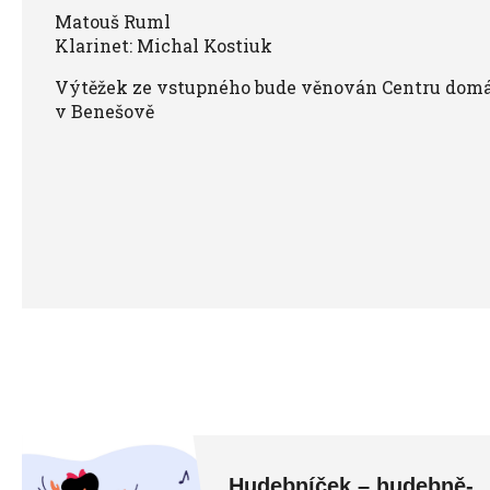
Matouš Ruml
Klarinet: Michal Kostiuk
Výtěžek ze vstupného bude věnován Centru domác
v Benešově
Hudebníček – hudebně-