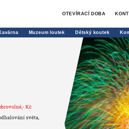
OTEVÍRACÍ DOBA
KONT
Kavárna
Muzeum loutek
Dětský koutek
Kom
obrovolné,- Kč
odhalování světa,