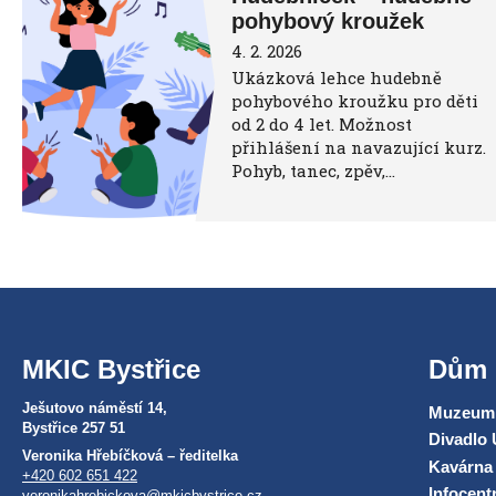
pohybový kroužek
4. 2. 2026
Ukázková lehce hudebně
pohybového kroužku pro děti
od 2 do 4 let. Možnost
přihlášení na navazující kurz.
Pohyb, tanec, zpěv,…
MKIC Bystřice
Dům 
Ješutovo náměstí 14,
Muzeum 
Bystřice 257 51
Divadlo 
Veronika Hřebíčková – ředitelka
Kavárna
+420 602 651 422
Infocen
veronikahrebickova@mkicbystrice.cz