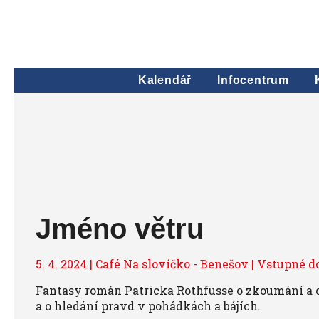
Kalendář
Infocentrum
Jméno větru
5. 4. 2024 | Café Na slovíčko - Benešov | Vstupné d
Fantasy román Patricka Rothfusse o zkoumání a 
a o hledání pravd v pohádkách a bájích.