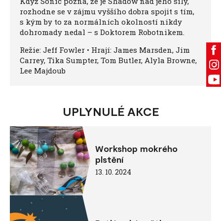
Když Sonic pozná, že je Shadow nad jeho síly,
rozhodne se v zájmu vyššího dobra spojit s tím,
s kým by to za normálních okolností nikdy
dohromady nedal – s Doktorem Robotnikem.
Režie: Jeff Fowler • Hrají: James Marsden, Jim
Carrey, Tika Sumpter, Tom Butler, Alyla Browne,
Lee Majdoub
UPLYNULÉ AKCE
Workshop mokrého
plstění
13. 10. 2024