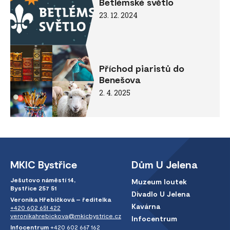
Betlémské světlo
23. 12. 2024
Příchod piaristů do
Benešova
2. 4. 2025
MKIC Bystřice
Dům U Jelena
Ješutovo náměstí 14,
Muzeum loutek
Bystřice 257 51
Divadlo U Jelena
Veronika Hřebíčková – ředitelka
Kavárna
+420 602 651 422
veronikahrebickova@mkicbystrice.cz
Infocentrum
Infocentrum
+420 602 667 162