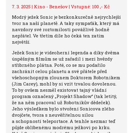
7. 3. 2025 | Kino - Benešov | Vstupné: 100 ,- Kč
Modrý ježek Sonic je bezkonkurečně nejrychlejší
tvor na naší planetě. A taky sympaťák, který má
navzdory své roztomilosti povážlivě hodně
nepřátel. Ve třetím díle ho čeká ten zatím
největší.
Ježek Sonic je videoherní legenda a díky dvěma
úspěšným filmům se už zařadil i mezi hvězdy
stříbrného plátna. Poté, co se mu podařilo
zachránit celou planetu a své přátele před
všehoschopným zlounem Doktorem Robotnikem
(Jim Carey), mohl by si vzít trvalou dovolenou.
To by ovšem nesměl existovat tajný vládní
program označený „Projekt Shadow“ (tak letitý,
že na něm pracoval už Robotnikův dědeček).
Jeho výsledkem bylo stvoření Sonicova zlého
dvojčete, tvora s neuvěřitelnou silou
a schopností teleportace. A tenhle nezmar teď
půjde oblíbenému modrému ježkovi po krku.