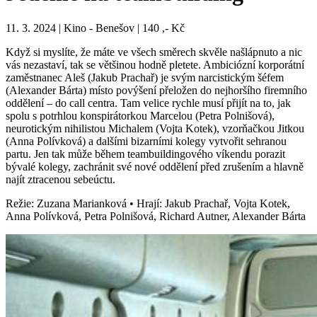
11. 3. 2024 | Kino - Benešov | 140 ,- Kč
Když si myslíte, že máte ve všech směrech skvěle našlápnuto a nic
vás nezastaví, tak se většinou hodně pletete. Ambiciózní korporátní
zaměstnanec Aleš (Jakub Prachař) je svým narcistickým šéfem
(Alexander Bárta) místo povýšení přeložen do nejhoršího firemního
oddělení – do call centra. Tam velice rychle musí přijít na to, jak
spolu s potrhlou konspirátorkou Marcelou (Petra Polnišová),
neurotickým nihilistou Michalem (Vojta Kotek), vzorňačkou Jitkou
(Anna Polívková) a dalšími bizarními kolegy vytvořit sehranou
partu. Jen tak může během teambuildingového víkendu porazit
bývalé kolegy, zachránit své nové oddělení před zrušením a hlavně
najít ztracenou sebeúctu.
Režie: Zuzana Marianková • Hrají: Jakub Prachař, Vojta Kotek,
Anna Polívková, Petra Polnišová, Richard Autner, Alexander Bárta