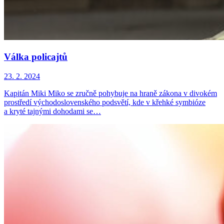
Válka policajtů
23. 2. 2024
Kapitán Miki Miko se zručně pohybuje na hraně zákona v divokém
prostředí východoslovenského podsvětí, kde v křehké symbióze
a kryté tajnými dohodami se…