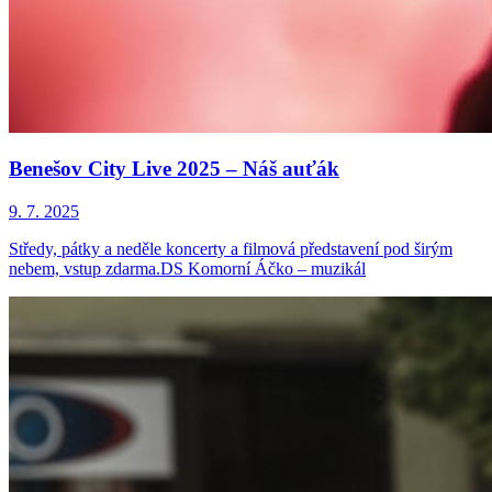
Benešov City Live 2025 – Náš auťák
9. 7. 2025
Středy, pátky a neděle koncerty a filmová představení pod širým
nebem, vstup zdarma.DS Komorní Áčko – muzikál