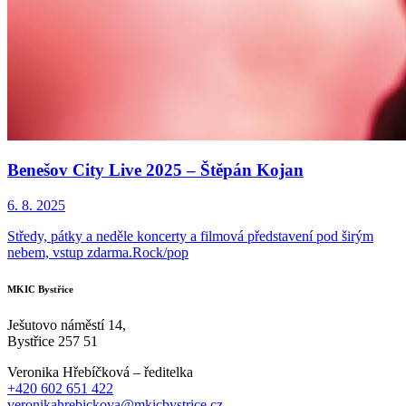
Benešov City Live 2025 – Štěpán Kojan
6. 8. 2025
Středy, pátky a neděle koncerty a filmová představení pod širým
nebem, vstup zdarma.Rock/pop
MKIC Bystřice
Ješutovo náměstí 14,
Bystřice 257 51
Veronika Hřebíčková – ředitelka
+420 602 651 422
veronikahrebickova@mkicbystrice.cz