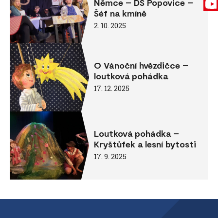
Němce – DS Popovice –
Šéf na kmíně
2. 10. 2025
O Vánoční hvězdičce –
loutková pohádka
17. 12. 2025
Loutková pohádka –
Kryštůfek a lesní bytosti
17. 9. 2025