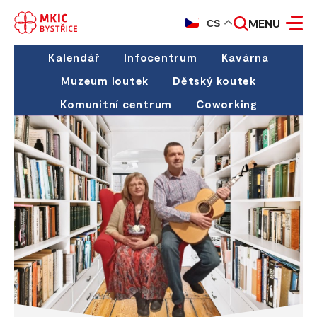
MENU
CS
Kalendář
Infocentrum
Kavárna
Muzeum loutek
Dětský koutek
Komunitní centrum
Coworking