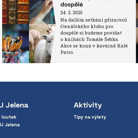
dospělé
24. 2. 2025
Na dalším setkání přiznivců
čtenářského klubu pro
dospělé si budeme povídat
o knihách Tomáše Šebka.
Akce se koná v kavárně Kafé
Patro.
U Jelena
Aktivity
 loutek
Tipy na výlety
 U Jelena
a