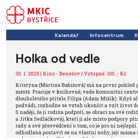
Kalendář
Infocentrum
K
Holka od vedle
30. 1. 2025 | Kino - Benešov | Vstupné: 100 ,- Kč
Kristýna (Martina Babišová) má na první pohled
městě. Pracuje v knihovně, vede komunitní centr
dlouholetého přítele Filipa (Adam Mišík). Když ale z
podvádí, rozhodne se vztah ukončit a vzít život d
S nadějí, že ji rodina podpoří, se obrací na své rod
a Jitka Sedláčková), kteří jí ale místo podpory př
rady a své přesvědčení o tom, co je pro ni nejlepší
odhodlaná postavit se na vlastní nohy, její máma s