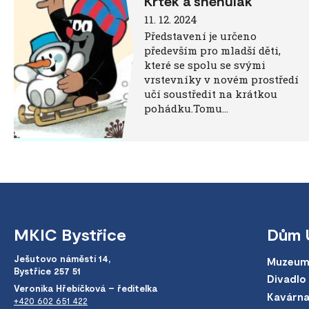
Krtek a sněhulák
11. 12. 2024
Představení je určeno
především pro mladší děti,
které se spolu se svými
vrstevníky v novém prostředí
učí soustředit na krátkou
pohádku.Tomu…
MKIC Bystřice
Dům 
Ješutovo náměstí 14,
Muzeum
Bystřice 257 51
Divadlo
Veronika Hřebíčková – ředitelka
Kavárn
+420 602 651 422