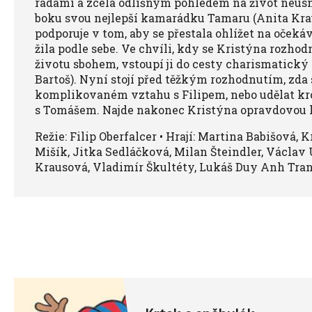
radami a zcela odlišným pohledem na život neusn
boku svou nejlepší kamarádku Tamaru (Anita Kraus
podporuje v tom, aby se přestala ohlížet na očeká
žila podle sebe. Ve chvíli, kdy se Kristýna rozh
životu sbohem, vstoupí ji do cesty charismatický
Bartoš). Nyní stojí před těžkým rozhodnutím, zda
komplikovaném vztahu s Filipem, nebo udělat k
s Tomášem. Najde nakonec Kristýna opravdovou 
Režie: Filip Oberfalcer • Hrají: Martina Babišová, 
Mišík, Jitka Sedláčková, Milan Šteindler, Václav U
Krausová, Vladimír Škultéty, Lukáš Duy Anh Tran