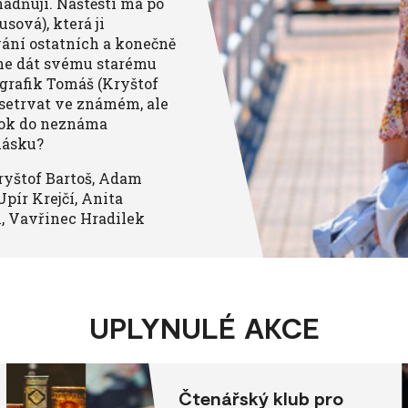
adňují. Naštěstí má po
ová), která ji
vání ostatních a konečně
odne dát svému starému
 grafik Tomáš (Kryštof
 setrvat ve známém, ale
rok do neznáma
lásku?
Kryštof Bartoš, Adam
pír Krejčí, Anita
, Vavřinec Hradilek
UPLYNULÉ AKCE
Čtenářský klub pro