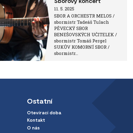
Sborový koncert
11. 5. 2025
SBOR A ORCHESTR MELOS /
sbormistr Tadeáš Tulach
PĚVECKÝ SBOR
BENEŠOVSKÝCH UČITELEK /
sbormistr Tomáš Pergel
SUKŮV KOMORNÍ SBOR /
sbormistr…
Ostatní
Otevírací doba
Kontakt
O nás