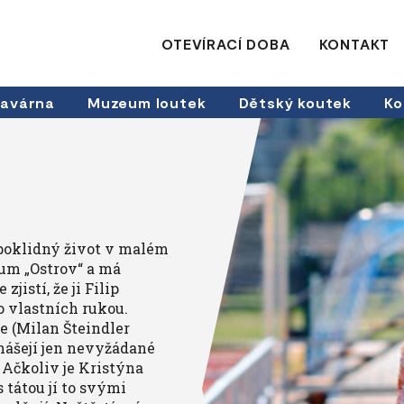
OTEVÍRACÍ DOBA
KONTAKT
avárna
Muzeum loutek
Dětský koutek
Ko
 poklidný život v malém
um „Ostrov“ a má
jistí, že ji Filip
o vlastních rukou.
iče (Milan Šteindler
inášejí jen nevyžádané
. Ačkoliv je Kristýna
 tátou jí to svými