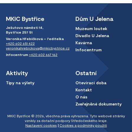
MKIC Bystřice
Dům U Jelena
Ješutovo náměstí 14,
Muzeum loutek
Bystřice 257 51
Divadlo U Jelena
Veronika Hřebíčková – ředitelka
Kavárna
+420 602 651 422
veronikahrebickova@mkicbystrice.cz
Infocentrum
Infocentrum
+420 602 667 162
Aktivity
Ostatní
Tipy na výlety
Otevírací doba
Kontakt
O nás
Zveřejněné dokumenty
MKIC Bystřice © 2026, všechna práva vyhrazena. Tyto webové stránky
vznikly za dotační podpory Středočeského kraje.
Nastavení cookies
|
Cookies a podmínky použití