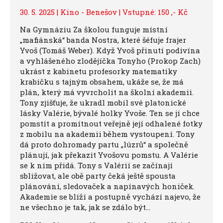
30. 5. 2025 | Kino - Benešov | Vstupné: 150 ,- Kč
Na Gymnáziu Za školou funguje místní
„mafiánská“ banda Nostra, které šéfuje frajer
Yvoš (Tomáš Weber). Když Yvoš přinutí podivína
a vyhlášeného zlodějíčka Tonyho (Prokop Zach)
ukrást z kabinetu profesorky matematiky
krabičku s tajným obsahem, ukáže se, že má
plán, který má vyvrcholit na školní akademii.
Tony zjišťuje, že ukradl mobil své platonické
lásky Valérie, bývalé holky Yvoše. Ten se jí chce
pomstít a promítnout veřejně její odhalené fotky
z mobilu na akademii během vystoupení. Tony
dá proto dohromady partu „lúzrů“ a společně
plánují, jak překazit Yvošovu pomstu. A Valérie
se k nim přidá. Tony s Valérií se začínají
sbližovat, ale obě party čeká ještě spousta
plánování, sledovaček a napínavých honiček.
Akademie se blíží a postupně vychází najevo, že
ne všechno je tak, jak se zdálo být…