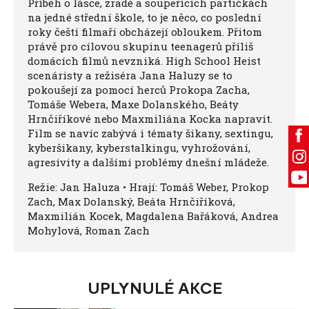
Příběh o lásce, zradě a soupeřících partičkách
na jedné střední škole, to je něco, co poslední
roky čeští filmaři obcházejí obloukem. Přitom
právě pro cílovou skupinu teenagerů příliš
domácích filmů nevzniká. High School Heist
scenáristy a režiséra Jana Haluzy se to
pokoušejí za pomocí herců Prokopa Zacha,
Tomáše Webera, Maxe Dolanského, Beáty
Hrnčiříkové nebo Maxmiliána Kocka napravit.
Film se navíc zabývá i tématy šikany, sextingu,
kyberšikany, kyberstalkingu, vyhrožování,
agresivity a dalšími problémy dnešní mládeže.
Režie: Jan Haluza • Hrají: Tomáš Weber, Prokop
Zach, Max Dolanský, Beáta Hrnčiříková,
Maxmilián Kocek, Magdalena Bařáková, Andrea
Mohylová, Roman Zach
UPLYNULÉ AKCE