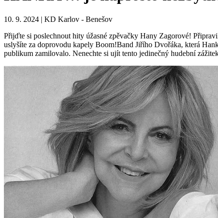
10. 9. 2024 | KD Karlov - Benešov
Přijďte si poslechnout hity úžasné zpěvačky Hany Zagorové! Připravil
uslyšíte za doprovodu kapely Boom!Band Jiřího Dvořáka, která Hanku
publikum zamilovalo. Nenechte si ujít tento jedinečný hudební zážite