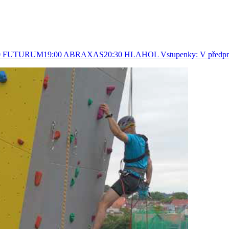
30 FUTURUM19:00 ABRAXAS20:30 HLAHOL Vstupenky: V předprode