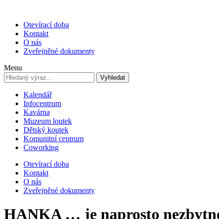
Otevírací doba
Kontakt
O nás
Zveřejněné dokumenty
Menu
Vyhledat
Kalendář
Infocentrum
Kavárna
Muzeum loutek
Dětský koutek
Komunitní centrum
Coworking
Otevírací doba
Kontakt
O nás
Zveřejněné dokumenty
HANKA … je naprosto nez