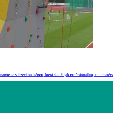
znamte se s lezeckou stěnou, která slouží jak profesionálům, tak amaté