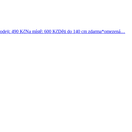
ji: 490 KčNa místě: 600 KčDěti do 140 cm zdarma*omezená…