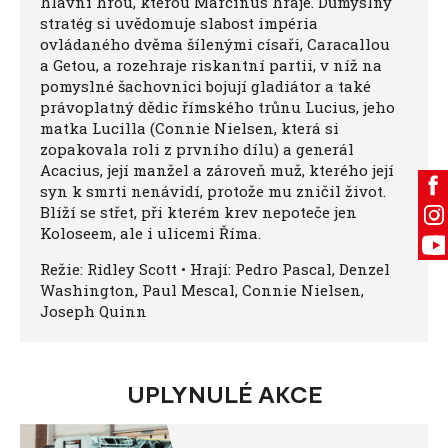
hlavní hrou, kterou Marcinus hraje. Důmyslný
stratég si uvědomuje slabost impéria
ovládaného dvěma šílenými císaři, Caracallou
a Getou, a rozehraje riskantní partii, v níž na
pomyslné šachovnici bojují gladiátor a také
právoplatný dědic římského trůnu Lucius, jeho
matka Lucilla (Connie Nielsen, která si
zopakovala roli z prvního dílu) a generál
Acacius, její manžel a zároveň muž, kterého její
syn k smrti nenávidí, protože mu zničil život.
Blíží se střet, při kterém krev nepoteče jen
Koloseem, ale i ulicemi Říma.
Režie: Ridley Scott • Hrají: Pedro Pascal, Denzel
Washington, Paul Mescal, Connie Nielsen,
Joseph Quinn
UPLYNULÉ AKCE