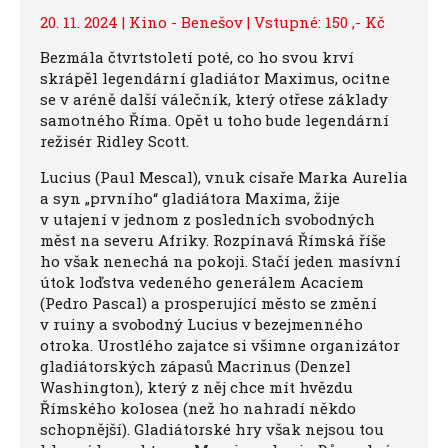
20. 11. 2024 | Kino - Benešov | Vstupné: 150 ,- Kč
Bezmála čtvrtstoletí poté, co ho svou krví
skrápěl legendární gladiátor Maximus, ocitne
se v aréně další válečník, který otřese základy
samotného Říma. Opět u toho bude legendární
režisér Ridley Scott.
Lucius (Paul Mescal), vnuk císaře Marka Aurelia
a syn „prvního“ gladiátora Maxima, žije
v utajení v jednom z posledních svobodných
měst na severu Afriky. Rozpínavá Římská říše
ho však nenechá na pokoji. Stačí jeden masívní
útok loďstva vedeného generálem Acaciem
(Pedro Pascal) a prosperující město se změní
v ruiny a svobodný Lucius v bezejmenného
otroka. Urostlého zajatce si všimne organizátor
gladiátorských zápasů Macrinus (Denzel
Washington), který z něj chce mít hvězdu
Římského kolosea (než ho nahradí někdo
schopnější). Gladiátorské hry však nejsou tou