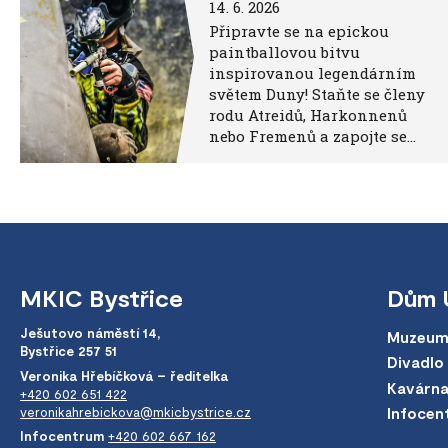
14. 6. 2026
Připravte se na epickou
paintballovou bitvu
inspirovanou legendárním
světem Duny! Staňte se členy
rodu Atreidů, Harkonnenů
nebo Fremenů a zapojte se…
MKIC Bystřice
Dům 
Ješutovo náměstí 14,
Muzeum
Bystřice 257 51
Divadlo
Veronika Hřebíčková – ředitelka
Kavárn
+420 602 651 422
veronikahrebickova@mkicbystrice.cz
Infocen
Infocentrum
+420 602 667 162