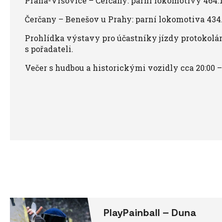
Praha-Vršovice – Čerčany: parní lokomotivy 464.1
Čerčany – Benešov u Prahy: parní lokomotiva 434
Prohlídka výstavy pro účastníky jízdy protokolá
s pořadateli.
Večer s hudbou a historickými vozidly cca 20:00 –
PlayPainball – Duna