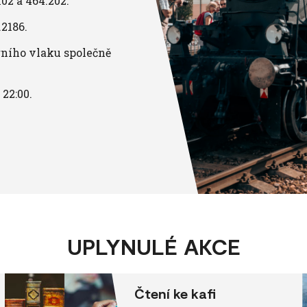
02 a 464.202.
.2186.
rního vlaku společně
 22:00.
UPLYNULÉ AKCE
Čtení ke kafi