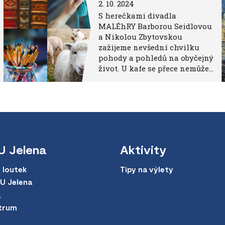
2. 10. 2024
S herečkami divadla
MALÉhRY Barborou Seidlovou
a Nikolou Zbytovskou
zažijeme nevšední chvilku
pohody a pohledů na obyčejný
život. U kafe se přece nemůže…
U Jelena
Aktivity
 loutek
Tipy na výlety
 U Jelena
a
trum