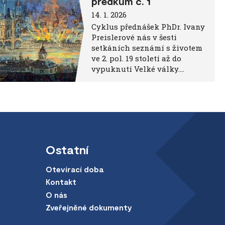
předkům č. 1
14. 1. 2026
Cyklus přednášek PhDr. Ivany
Preislerové nás v šesti
setkáních seznámí s životem
ve 2. pol. 19 století až do
vypuknutí Velké války….
Ostatní
Otevírací doba
Kontakt
O nás
Zveřejněné dokumenty