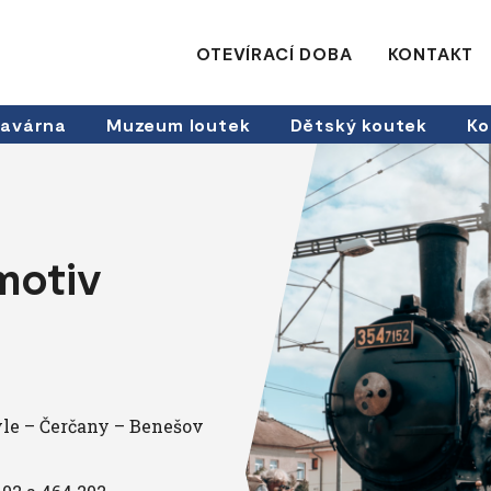
OTEVÍRACÍ DOBA
KONTAKT
avárna
Muzeum loutek
Dětský koutek
Ko
motiv
vle – Čerčany – Benešov