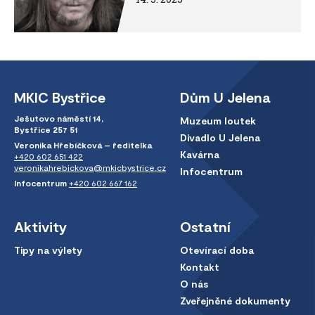
MKIC Bystřice
Dům U Jelena
Ješutovo náměstí 14,
Muzeum loutek
Bystřice 257 51
Divadlo U Jelena
Veronika Hřebíčková – ředitelka
Kavárna
+420 602 651 422
veronikahrebickova@mkicbystrice.cz
Infocentrum
Infocentrum
+420 602 667 162
Aktivity
Ostatní
Tipy na výlety
Otevírací doba
Kontakt
O nás
Zveřejněné dokumenty