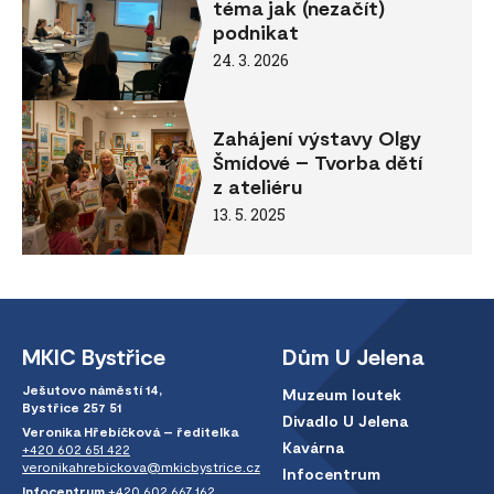
téma jak (nezačít)
podnikat
24. 3. 2026
Zahájení výstavy Olgy
Šmídové – Tvorba dětí
z ateliéru
13. 5. 2025
MKIC Bystřice
Dům U Jelena
Ješutovo náměstí 14,
Muzeum loutek
Bystřice 257 51
Divadlo U Jelena
Veronika Hřebíčková – ředitelka
Kavárna
+420 602 651 422
veronikahrebickova@mkicbystrice.cz
Infocentrum
Infocentrum
+420 602 667 162