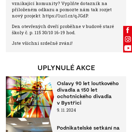
vznikající komunity? Vyplňte dotazník na
přiloženém odkazu a pomozte nám tak rozjet
nový projekt: https://1url.cz/qJGdP.
Den otevřených dveří proběhne v budově staré
školy č. p. 115 30/10 16-19 hod.
Jste všichni srdečně zváni!
UPLYNULÉ AKCE
Oslavy 90 let loutkového
divadla a 150 let
ochotnického divadla
v Bystřici
9. 11. 2024
Podnikatelské setkání na