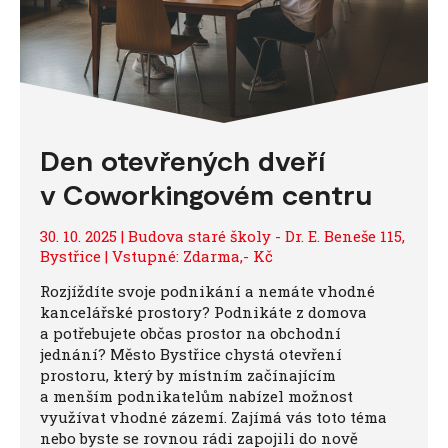
Den otevřených dveří
v Coworkingovém centru
30. 10. 2025 | Budova staré školy - Dr. E. Beneše 115,
Bystřice | Vstupné: Zdarma,- Kč
Rozjíždíte svoje podnikání a nemáte vhodné
kancelářské prostory? Podnikáte z domova
a potřebujete občas prostor na obchodní
jednání? Město Bystřice chystá otevření
prostoru, který by místním začínajícím
a menším podnikatelům nabízel možnost
využívat vhodné zázemí. Zajímá vás toto téma
nebo byste se rovnou rádi zapojili do nově