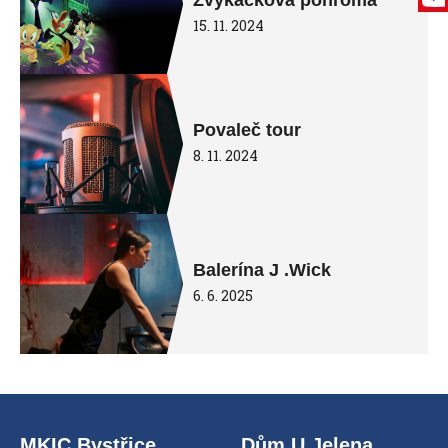
Žvýkačková pohroma
15. 11. 2024
Povaleč tour
8. 11. 2024
Balerína J .Wick
6. 6. 2025
MKIC Bystřice
Dům U Jelena