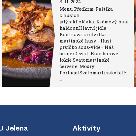
8. 11. 2024
Menu Předkrm: Paštika
z husích
jatýrekPolévka: Krémový husí
kaldounHlavní jídla: –
Konfitovaná čtvrtka
martinské husy– Husí
prsíčko sous-vide– Náš
burgerDezert: Bramborové
lokše Svatomartinské
červené: Modrý
PortugalSvatomartinsk= bílé:
…
U Jelena
Aktivity