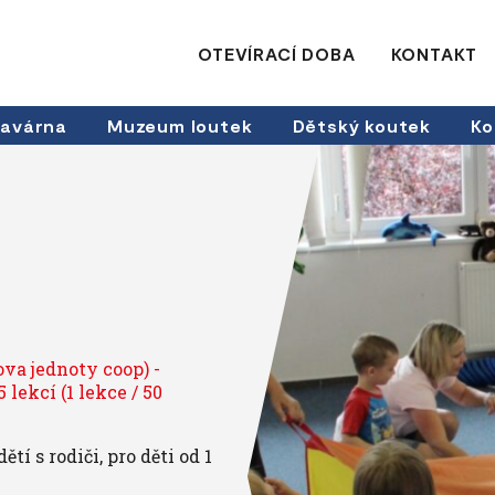
OTEVÍRACÍ DOBA
KONTAKT
avárna
Muzeum loutek
Dětský koutek
Ko
ova jednoty coop) -
 lekcí (1 lekce / 50
í s rodiči, pro děti od 1