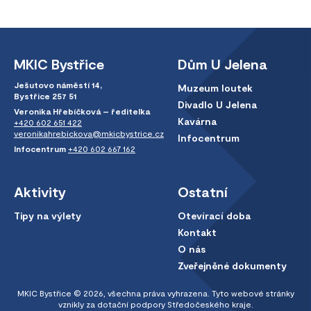
MKIC Bystřice
Dům U Jelena
Ješutovo náměstí 14,
Muzeum loutek
Bystřice 257 51
Divadlo U Jelena
Veronika Hřebíčková – ředitelka
Kavárna
+420 602 651 422
veronikahrebickova@mkicbystrice.cz
Infocentrum
Infocentrum
+420 602 667 162
Aktivity
Ostatní
Tipy na výlety
Otevírací doba
Kontakt
O nás
Zveřejněné dokumenty
MKIC Bystřice © 2026, všechna práva vyhrazena. Tyto webové stránky
vznikly za dotační podpory Středočeského kraje.