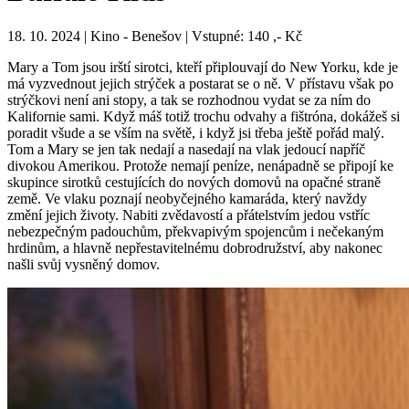
18. 10. 2024 | Kino - Benešov | Vstupné: 140 ,- Kč
Mary a Tom jsou irští sirotci, kteří připlouvají do New Yorku, kde je
má vyzvednout jejich strýček a postarat se o ně. V přístavu však po
strýčkovi není ani stopy, a tak se rozhodnou vydat se za ním do
Kalifornie sami. Když máš totiž trochu odvahy a fištróna, dokážeš si
poradit všude a se vším na světě, i když jsi třeba ještě pořád malý.
Tom a Mary se jen tak nedají a nasedají na vlak jedoucí napříč
divokou Amerikou. Protože nemají peníze, nenápadně se připojí ke
skupince sirotků cestujících do nových domovů na opačné straně
země. Ve vlaku poznají neobyčejného kamaráda, který navždy
změní jejich životy. Nabiti zvědavostí a přátelstvím jedou vstříc
nebezpečným padouchům, překvapivým spojencům i nečekaným
hrdinům, a hlavně nepřestavitelnému dobrodružství, aby nakonec
našli svůj vysněný domov.