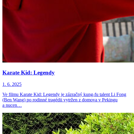
Karate Kid: Legendy
1. 6. 2025
Ve filmu Karate Kid: Legendy je zázračný kung-fu talent Li Fong
(Ben Wang) po rodinné tragédii vytržen z domova v Pekingu
a nucen…