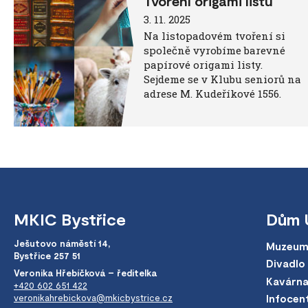
Tvoření origami listů
3. 11. 2025
Na listopadovém tvoření si
společně vyrobíme barevné
papírové origami listy.
Sejdeme se v Klubu seniorů na
adrese M. Kudeříkové 1556.
MKIC Bystřice
Dům 
Ješutovo náměstí 14,
Muzeum
Bystřice 257 51
Divadlo
Veronika Hřebíčková – ředitelka
Kavárn
+420 602 651 422
veronikahrebickova@mkicbystrice.cz
Infocen