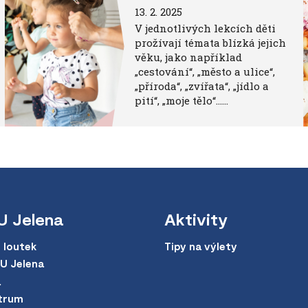
13. 2. 2025
V jednotlivých lekcích děti
prožívají témata blízká jejich
věku, jako například
„cestování“, „město a ulice“,
„příroda“, „zvířata“, „jídlo a
pití“, „moje tělo“……
U Jelena
Aktivity
 loutek
Tipy na výlety
 U Jelena
a
trum