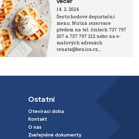
večer
14. 2. 2024
Šestichodové degustační
menu. Nutná rezervace
předem na tel. číslech 737 797
207 a 737 797 212 nebo na e-
malových adresách
renata@benica.cz,…
Ostatní
Otevírací doba
Kontakt
O nás
Zveřejněné dokumenty