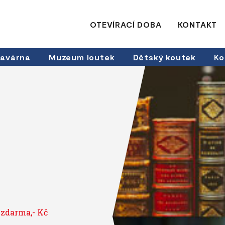
OTEVÍRACÍ DOBA
KONTAKT
avárna
Muzeum loutek
Dětský koutek
Ko
 zdarma,- Kč