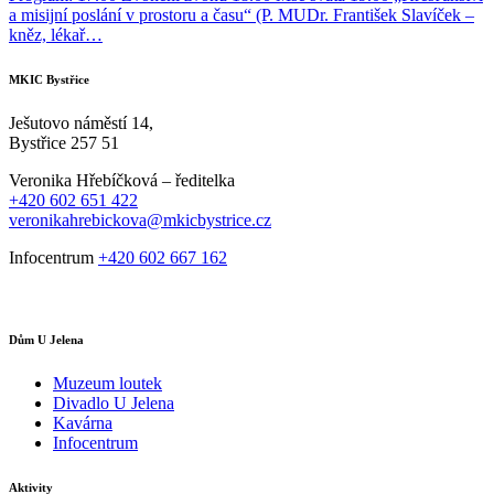
a misijní poslání v prostoru a času“ (P. MUDr. František Slavíček –
kněz, lékař…
MKIC Bystřice
Ješutovo náměstí 14,
Bystřice 257 51
Veronika Hřebíčková – ředitelka
+420 602 651 422
veronikahrebickova@mkicbystrice.cz
Infocentrum
+420 602 667 162
Dům U Jelena
Muzeum loutek
Divadlo U Jelena
Kavárna
Infocentrum
Aktivity