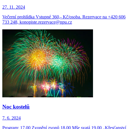
27. 11. 2024
Večerní prohlídka Vstupné 360,- Kč/osoba. Rezervace na +420 606
733 248, konopiste.rezervace@npu.cz
Noc kostelů
7. 6. 2024
Program: 17.00 Zvonění zvonů 18.00 Mše svatá 19.00 „Křesťanství