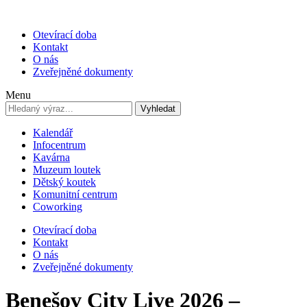
Otevírací doba
Kontakt
O nás
Zveřejněné dokumenty
Menu
Vyhledat
Kalendář
Infocentrum
Kavárna
Muzeum loutek
Dětský koutek
Komunitní centrum
Coworking
Otevírací doba
Kontakt
O nás
Zveřejněné dokumenty
Benešov City Live 2026 –