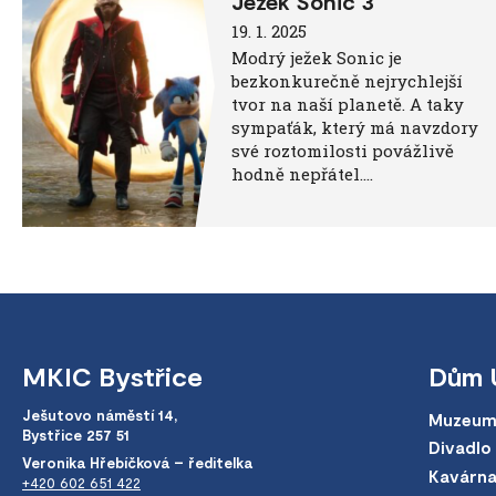
Ježek Sonic 3
19. 1. 2025
Modrý ježek Sonic je
bezkonkurečně nejrychlejší
tvor na naší planetě. A taky
sympaťák, který má navzdory
své roztomilosti povážlivě
hodně nepřátel….
MKIC Bystřice
Dům 
Ješutovo náměstí 14,
Muzeum
Bystřice 257 51
Divadlo
Veronika Hřebíčková – ředitelka
Kavárn
+420 602 651 422