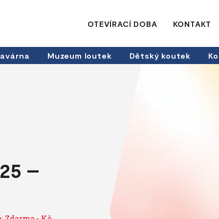
OTEVÍRACÍ DOBA
KONTAKT
avárna
Muzeum loutek
Dětský koutek
Ko
025 –
: Zdarma,- Kč