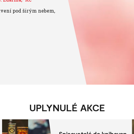
tavení pod širým nebem,
UPLYNULÉ AKCE
Spisovatelé do knihoven