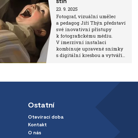
stín
23. 9. 2025
Fotograf, vizuální umělec
a pedagog Jiří Thýn představí
své inovativní přístupy
k fotografickému médiu.
V imerzivní instalaci
kombinuje upravené snímky
s digitální kresbou a vytváří…
Ostatní
Otevírací doba
Kontakt
O nás