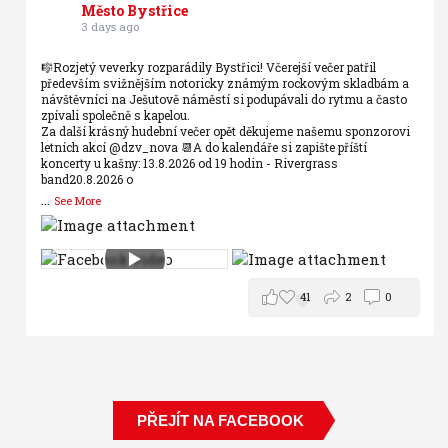
Město Bystřice
3 days ago
🎼Rozjetý veverky rozparádily Bystřici! Včerejší večer patřil
především svižnějším notoricky známým rockovým skladbám a
návštěvníci na Ješutově náměstí si podupávali do rytmu a často
zpívali společně s kapelou.
Za další krásný hudební večer opět děkujeme našemu sponzorovi
letních akcí @dzv_nova
📆A do kalendáře si zapište příští
koncerty u kašny:
13.8.2026 od 19 hodin - Rivergrass
band
20.8.2026 o
...
See More
41
2
0
PŘEJÍT NA FACEBOOK